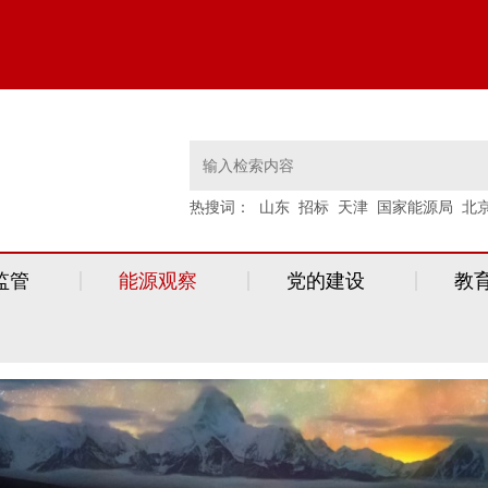
热搜词：
山东
招标
天津
国家能源局
北
监管
能源观察
党的建设
教