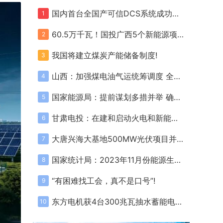
国内首台全国产可信DCS系统成功投运!
1
60.5万千瓦！国投广西5个新能源项目全部取得核准/备案!
2
我国将建立煤炭产能储备制度!
3
山西：加强煤电油气运统筹调度 全力做好能源保障和保暖保供工作!
4
国家能源局：提前谋划多措并举 确保迎峰度冬煤电气稳定供应!
5
甘肃电投：在建和启动火电和新能源项目规模11GW 总资产达880亿元!
6
大唐兴海大基地500MW光伏项目并网!
7
国家统计局：2023年11月份能源生产情况!
8
“有困难找工会，真不是口号”!
9
东方电机获4台300兆瓦抽水蓄能电站机组订单!
10