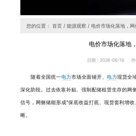
您的位置：
首页
/
能源观察
/ 电价市场化落地，
电价市场化落地
日期：2026-06-19
作
随着全国统一
电力
市场全面铺开、
电力
现货全
深化阶段。过去依靠补贴、强制配储租赁生存的网
信号，网侧储能形成“保底收益打底、现货套利增收
晰。