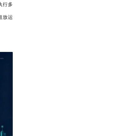
执行多
粗放运