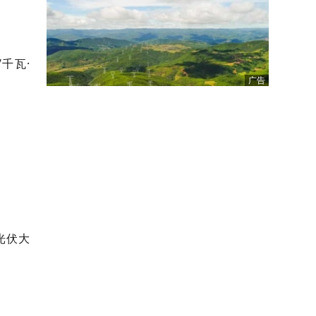
千瓦·
广告
光伏大
。