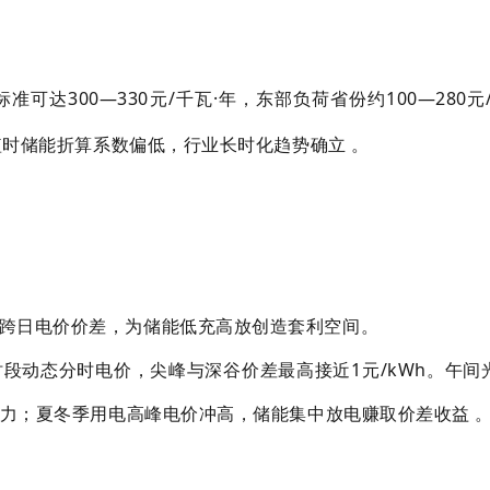
达300—330元/千瓦·年，东部负荷省份约100—280元/
短时储能折算系数偏低，行业长时化趋势确立 。
跨日电价价差，为储能低充高放创造套利空间。
段动态分时电价，尖峰与深谷价差最高接近1元/kWh。午间
力；夏冬季用电高峰电价冲高，储能集中放电赚取价差收益 