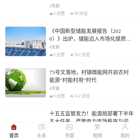
3天前
0
点赞
98
浏览
《中国新型储能发展报告（202
6）》出炉，储能迈入市场化提质新
阶段
4天前
0
点赞
202
浏览
75号文落地，村镇微能网开启农村
能源“村能村用”时代
4天前
0
点赞
162
浏览
十五五监管发力！能源局部署下半年
五大任务，严管电力市场秩序与迎峰
度夏保供
1周前
首页
头条
专题
视频
我的
0
点赞
220
浏览