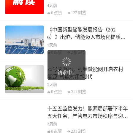
4天前
0
点赞
127
浏览
《中国新型储能发展报告（202
6）》出炉，储能迈入市场化提质新
阶段
5天前
0
点赞
248
浏览
75号文落地，村镇微能网开启农村
请求中...
能源“村能村用”时代
5天前
0
点赞
211
浏览
十五五监管发力！能源局部署下半年
五大任务，严管电力市场秩序与迎峰
度夏保供
2周前
0
点赞
231
浏览