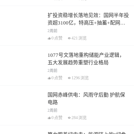
扩投资稳增长落地见效：国网半年投
资超3100亿，特高压+抽蓄+配网多
点发力
2周前
0
点赞
421
浏览
1077号文落地重构储能产业逻辑，
五大发展趋势重塑行业格局
2周前
0
点赞
1296
浏览
国网赤峰供电：风雨守后勤 护航保
电路
2周前
0
点赞
284
浏览