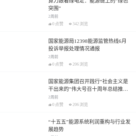
算力跟着绿电走：能源链上的“绿色
突围”
2周前
0
点赞
342
浏览
国家能源局12398能源监管热线6月
投诉举报处理情况通报
2周前
0
点赞
206
浏览
国家能源集团召开践行“社会主义是
干出来的”伟大号召十周年总结推进
会
2周前
0
点赞
206
浏览
“十五五”能源系统利润重构与行业发
展趋势