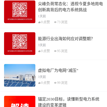
尖峰负荷常态化：透视今夏多地用电
创新高背后的电力系统挑战
1天前
0
点赞
73
浏览
能源行业出海如何应对调整期？
3天前
0
点赞
95
浏览
虚拟电厂为电网“减压”
3天前
0
点赞
99
浏览
锚定2030目标，读懂新型电力系统
建设的变革逻辑