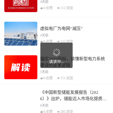
4天前
0
点赞
112
浏览
虚拟电厂为电网“减压”
4天前
0
点赞
122
浏览
锚定2030目标，读懂新型电力系统
请求中...
建设的变革逻辑
5天前
0
点赞
151
浏览
《中国新型储能发展报告（202
6）》出炉，储能迈入市场化提质新
阶段
6天前
0
点赞
285
浏览