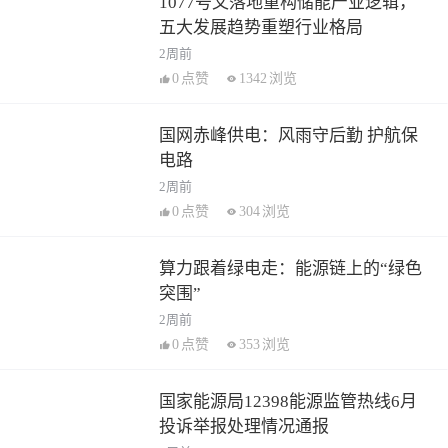
1077号文落地重构储能产业逻辑，
五大发展趋势重塑行业格局
2周前
0
点赞
1342
浏览
国网赤峰供电：风雨守后勤 护航保
电路
2周前
0
点赞
304
浏览
算力跟着绿电走：能源链上的“绿色
突围”
2周前
0
点赞
353
浏览
国家能源局12398能源监管热线6月
投诉举报处理情况通报