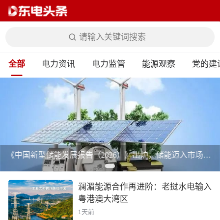
请输入关键词搜索
全部
电力资讯
电力监管
能源观察
党的建
《中国新型储能发展报告（2026）》出炉，储能迈入市场化提质新阶段
澜湄能源合作再进阶：老挝水电输入
粤港澳大湾区
1天前