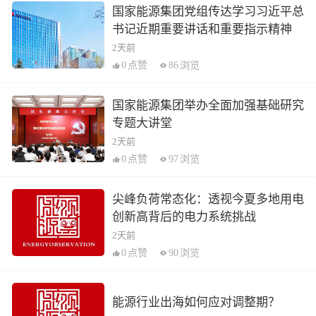
国家能源集团党组传达学习习近平总
书记近期重要讲话和重要指示精神
2天前
0
点赞
86
浏览
国家能源集团举办全面加强基础研究
专题大讲堂
2天前
0
点赞
97
浏览
尖峰负荷常态化：透视今夏多地用电
创新高背后的电力系统挑战
2天前
0
点赞
90
浏览
能源行业出海如何应对调整期？