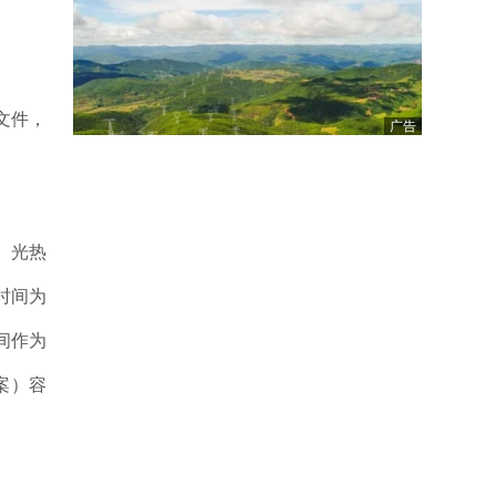
文件，
广告
、光热
时间为
间作为
案）容
。