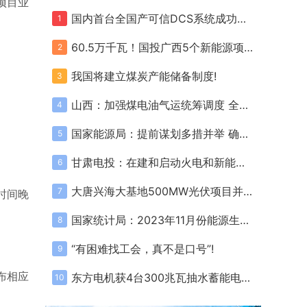
项目业
国内首台全国产可信DCS系统成功投运!
1
60.5万千瓦！国投广西5个新能源项目全部取得核准/备案!
2
我国将建立煤炭产能储备制度!
3
山西：加强煤电油气运统筹调度 全力做好能源保障和保暖保供工作!
4
国家能源局：提前谋划多措并举 确保迎峰度冬煤电气稳定供应!
5
甘肃电投：在建和启动火电和新能源项目规模11GW 总资产达880亿元!
6
大唐兴海大基地500MW光伏项目并网!
7
时间晚
国家统计局：2023年11月份能源生产情况!
8
“有困难找工会，真不是口号”!
9
东方电机获4台300兆瓦抽水蓄能电站机组订单!
布相应
10