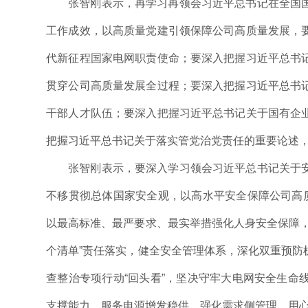
张智刚表示，再学习再领会习近平总书记在全国
工作成效，以高质量党建引领保障公司高质量发展，
代新征程国家电网职责使命；要深入把握习近平总书
贯穿公司高质量发展全过程；要深入把握习近平总书
干部人才队伍；要深入把握习近平总书记关于国有企
把握习近平总书记关于落实管党治党责任的重要论述
张智刚表示，要深入学习领会习近平总书记关于
不移贯彻总体国家安全观，以高水平安全保障公司高质
以最高标准、最严要求、最实举措强化人身安全保障，
个清单”责任落实，健全安全管理体系，深化双重预防
查整治专项行动“回头看”，坚决守牢大电网安全生命
支撑能力，服务电源增发稳供，强化需求侧管理，用