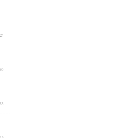
21
50
53
38