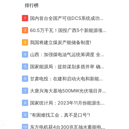
排行榜
国内首台全国产可信DCS系统成功投运!
1
60.5万千瓦！国投广西5个新能源项目全部取得核准/备案!
2
我国将建立煤炭产能储备制度!
3
山西：加强煤电油气运统筹调度 全力做好能源保障和保暖保供工作!
4
国家能源局：提前谋划多措并举 确保迎峰度冬煤电气稳定供应!
5
甘肃电投：在建和启动火电和新能源项目规模11GW 总资产达880亿元!
6
大唐兴海大基地500MW光伏项目并网!
7
国家统计局：2023年11月份能源生产情况!
8
“有困难找工会，真不是口号”!
9
东方电机获4台300兆瓦抽水蓄能电站机组订单!
10