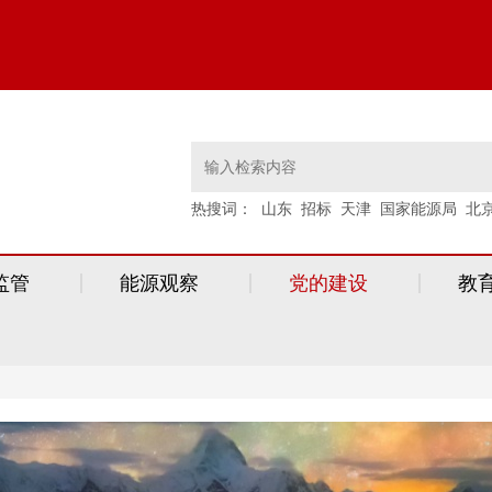
热搜词：
山东
招标
天津
国家能源局
北
监管
能源观察
党的建设
教