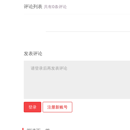
评论列表
共有0条评论
发表评论
登录
注册新账号