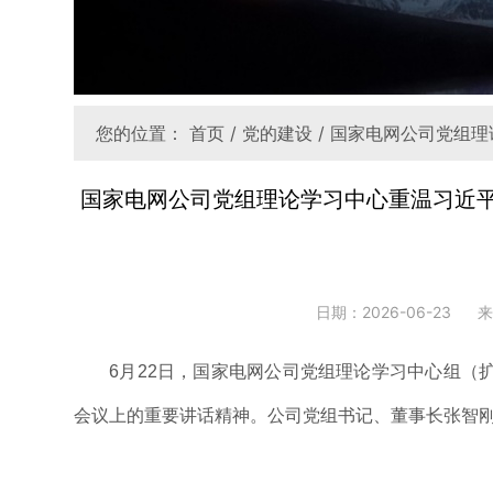
您的位置：
首页
/
党的建设
/ 国家电网公司党组
国家电网公司党组理论学习中心重温习近
日期：2026-06-23
6月22日，国家电网公司党组理论学习中心组（
会议上的重要讲话精神。公司党组书记、董事长张智