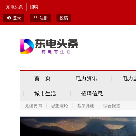
东电头条
招聘
登录
注册
投稿
首 页
电力资讯
电力
城市生活
招聘信息
党建要闻
思想理论
基层党建
综合报道