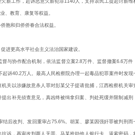
欠薪工作，起诉恶意欠薪犯罪1140人，支持农民工提起讨薪维
人就业、教育、康复等权益。
外侨胞和归侨侨眷合法权益。
，促进更高水平社会主义法治国家建设。
督与协作配合机制，依法监督立案2.8万件、监督撤案6.6万件
人、不起诉40.2万人。最高人民检察院办理一起毒品犯罪案件时发现
查机关以涉嫌故意杀人罪对彭某父子提请批捕，江西检察机关审
并提出补充侦查意见，真凶终被缉拿归案、判处死缓并限制减刑
审结后改判、发回重审占75.6%。胡某、廖某因强奸罪被判刑而
出抗诉，再审改判两人无罪。马某抢劫他人银行卡、逼索密码，