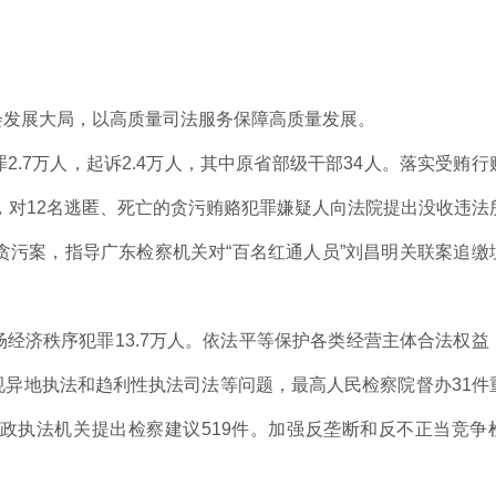
会发展大局，以高质量司法服务保障高质量发展。
.7万人，起诉2.4万人，其中原省部级干部34人。落实受贿行
缴，对12名逃匿、死亡的贪污贿赂犯罪嫌疑人向法院提出没收违法
贪污案，指导广东检察机关对“百名红通人员”刘昌明关联案追缴
经济秩序犯罪13.7万人。依法平等保护各类经营主体合法权益
异地执法和趋利性执法司法等问题，最高人民检察院督办31件
政执法机关提出检察建议519件。加强反垄断和反不正当竞争