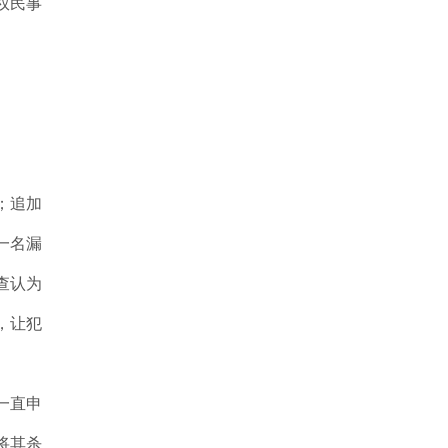
权民事
；追加
一名漏
查认为
，让犯
一直申
将其杀