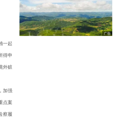
广告
贿一起
所得申
境外赃
，加强
重点案
检察履