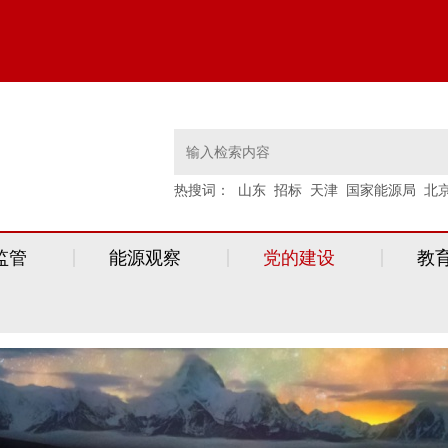
热搜词：
山东
招标
天津
国家能源局
北
监管
能源观察
党的建设
教