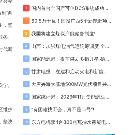
全会精
国内首台全国产可信DCS系统成功投运!
1
到“两
60.5万千瓦！国投广西5个新能源项目全部取得核准/备案!
2
主，坚
我国将建立煤炭产能储备制度!
3
服务、
山西：加强煤电油气运统筹调度 全力做好能源保障和保暖保供工作!
4
时代新
国家能源局：提前谋划多措并举 确保迎峰度冬煤电气稳定供应!
5
甘肃电投：在建和启动火电和新能源项目规模11GW 总资产达880亿元!
6
大唐兴海大基地500MW光伏项目并网!
7
安宁。
国家统计局：2023年11月份能源生产情况!
8
“有困难找工会，真不是口号”!
9
区维护
东方电机获4台300兆瓦抽水蓄能电站机组订单!
，坚决
10