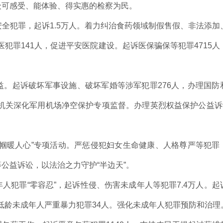
众可感受、能体验、得实惠的检察为民。
全犯罪，起诉1.5万人。着力纠治食药领域制假售假、非法添加
医犯罪141人，促进平安医院建设。起诉医保骗保等犯罪4715人
。起诉破坏军事设施、破坏军婚等涉军犯罪276人，办理国防
察机关深化军用机场净空保护专项监督。办理英烈权益保护公益诉讼
帼暖人心”专项活动。严惩侵犯妇女生命健康、人格尊严等犯罪
公益诉讼，以法治之力守护“半边天”。
人犯罪“零容忍”，起诉性侵、伤害未成年人等犯罪7.4万人。起
等低龄未成年人严重暴力犯罪34人。强化未成年人犯罪预防和治理