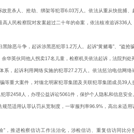
故意杀人、抢劫、绑架等犯罪6.03万人。依法从重从快批捕、
高人民检察院对发案超过二十年的命案，依法核准追诉336人
除恶斗争，起诉涉黑恶犯罪1.2万人。起诉“黄赌毒”、“盗抢骗
8人。余华英伙同他人拐卖17名儿童，检察机关依法起诉，法院判处
系，起诉利用网络实施的犯罪27.2万人。依法惩治电信网络
诈骗等重大案件，对缅北明家犯罪集团及关联犯罪集团成员39人
罪2458人，办理公益诉讼5061件，保护个人隐私和信息安全
规范适用认罪认罚从宽制度，一审服判率96.9%，高出未适用
验”，推进检察信访工作法治化，涉检信访、重复信访同比分