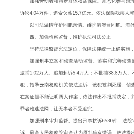
加强劳动者和特定群体权益保障。常态化参与治理
诉讼4.04万件，追索欠薪15.7亿元。依法保障残疾
以司法温情守护同胞亲情。维护港澳台同胞、海
四、加强检察监督，维护执法司法公正
坚持法律监督宪法定位，保障法律统一正确实施
加强刑事立案和侦查活动监督。落实和完善侦查监
逮捕1.02万人、追加起诉5.4万人；不批捕38.8万
犯，指导云南检察机关依法追诉，该犯被判死缓。侦
在案证据不能证明两人作案，依法作出不批捕决定，
罪者难逃法网，让无辜者不受追究。
加强刑事审判监督。提出刑事抗诉6530件，法院
诉，最高人民检察院审查认为原判确有错误，依法提