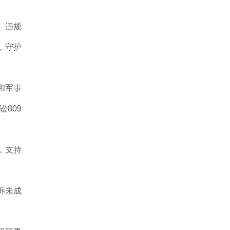
、违规
，守护
和军事
809
，支持
诉未成
。