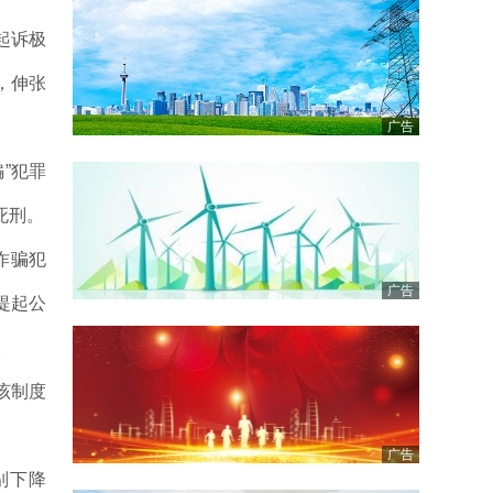
起诉极
，伸张
广告
”犯罪
死刑。
诈骗犯
广告
提起公
。
该制度
广告
别下降