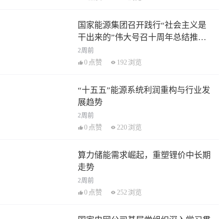
国家能源集团召开践行“社会主义是
干出来的”伟大号召十周年总结推进
会
2周前
0
点赞
192
浏览
“十五五”能源系统利润重构与行业发
展趋势
2周前
0
点赞
220
浏览
算力储能需求崛起，重塑锂价中长期
走势
2周前
0
点赞
252
浏览