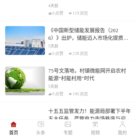
4天前
0
点赞
119
浏览
《中国新型储能发展报告（202
6）》出炉，储能迈入市场化提质新
阶段
5天前
0
点赞
238
浏览
75号文落地，村镇微能网开启农村
能源“村能村用”时代
5天前
0
点赞
196
浏览
十五五监管发力！能源局部署下半年
五大任务，严管电力市场秩序与迎峰
度夏保供
2周前
首页
头条
专题
视频
我的
0
点赞
231
浏览