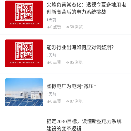
尖峰负荷常态化：透视今夏多地用电
创新高背后的电力系统挑战
1天前
0
点赞
58
浏览
能源行业出海如何应对调整期？
3天前
0
点赞
85
浏览
虚拟电厂为电网“减压”
3天前
0
点赞
87
浏览
锚定2030目标，读懂新型电力系统
建设的变革逻辑