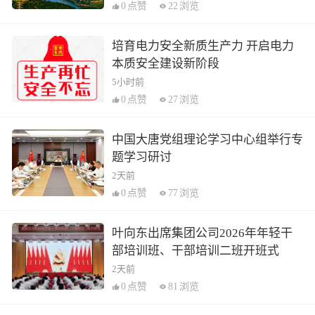
0
点赞
22
浏览
培育电力安全新质生产力 开启电力
本质安全建设新阶段
5小时前
0
点赞
27
浏览
中国大唐党组理论学习中心组举行专
题学习研讨
2天前
0
点赞
77
浏览
叶向东出席集团公司2026年年轻干
部培训班、干部培训二班开班式
2天前
0
点赞
81
浏览