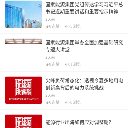
国家能源集团党组传达学习习近平总
书记近期重要讲话和重要指示精神
2天前
0
点赞
75
浏览
国家能源集团举办全面加强基础研究
专题大讲堂
2天前
0
点赞
81
浏览
尖峰负荷常态化：透视今夏多地用电
创新高背后的电力系统挑战
2天前
0
点赞
78
浏览
能源行业出海如何应对调整期？