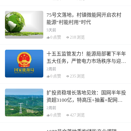
75号文落地，村镇微能网开启农村
能源“村能村用”时代
5天前
0
点赞
218
浏览
十五五监管发力！能源局部署下半年
五大任务，严管电力市场秩序与迎峰
度夏保供
2周前
0
点赞
235
浏览
扩投资稳增长落地见效：国网半年投
资超3100亿，特高压+抽蓄+配网多
点发力
2周前
0
点赞
427
浏览