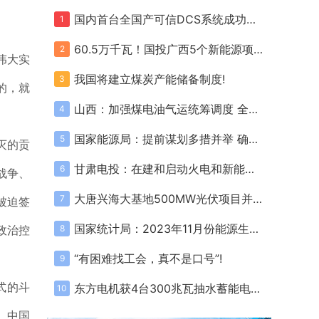
国内首台全国产可信DCS系统成功投运!
1
60.5万千瓦！国投广西5个新能源项目全部取得核准/备案!
2
伟大实
我国将建立煤炭产能储备制度!
3
的，就
山西：加强煤电油气运统筹调度 全力做好能源保障和保暖保供工作!
4
国家能源局：提前谋划多措并举 确保迎峰度冬煤电气稳定供应!
5
灭的贡
甘肃电投：在建和启动火电和新能源项目规模11GW 总资产达880亿元!
6
战争、
大唐兴海大基地500MW光伏项目并网!
7
被迫签
国家统计局：2023年11月份能源生产情况!
8
政治控
“有困难找工会，真不是口号”!
9
东方电机获4台300兆瓦抽水蓄能电站机组订单!
式的斗
10
。中国