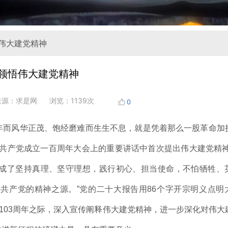
悟伟大建党精神
领悟伟大建党精神
来源：求是网
浏览：1139次
0
年而风华正茂、饱经磨难而生生不息，就是凭着那么一股革命加
中国共产党成立一百周年大会上的重要讲话中首次提出伟大建党精神
成了坚持真理、坚守理想，践行初心、担当使命，不怕牺牲、
共产党的精神之源。”党的二十大报告用86个字开宗明义点明
立103周年之际，深入宣传阐释伟大建党精神，进一步深化对伟大