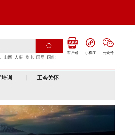
客户端
小程序
公众号
京
山西
人事
华电
国网
国能
育培训
工会关怀