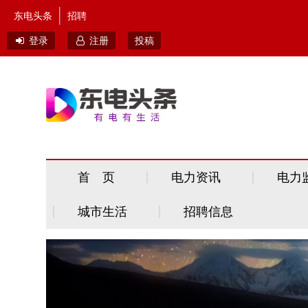
东电头条
招聘
登录
注册
投稿
首 页
电力资讯
电力
城市生活
招聘信息