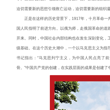
迫切需要新的思想引领救亡运动，迫切需要新的组织
正是在这样的历史背景下，1917年，十月革命一
国人民指明了前进方向。以俄为师，走俄国革命的道
开来。同时，中国社会内部结构也在发生深刻变化，
级基础。在这个历史大潮中，一个以马克思主义为指
书记指出：“马克思列宁主义，为中国人民点亮了前
骨。”中国共产党的创建，在实践层面的成果是创建了