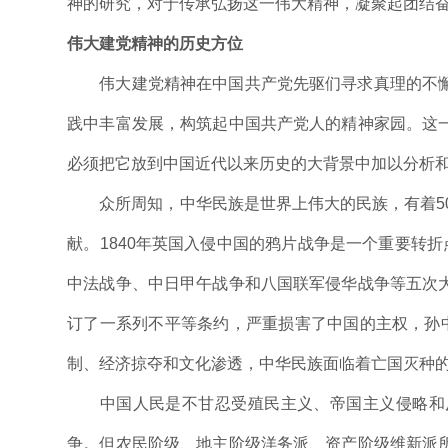
神的研究，对于传承弘扬这一伟大精神，凝聚起团结
伟大建党精神的历史方位
伟大建党精神在中国共产党先驱们寻求真理的不懈
践中丰富发展，构筑起中国共产党人的精神家园。这
必须把它放到中国近代以来历史的大背景中加以分析
众所周知，中华民族是世界上伟大的民族，有着50
献。1840年英国入侵中国的鸦片战争是一个重要转折点
中法战争、中日甲午战争和八国联军侵华战争等五次
订了一系列不平等条约，严重损害了中国的主权，孙中
制、经济掠夺和文化渗透，中华民族面临着亡国灭种
中国人民是不甘忍受殖民主义、帝国主义侵略和反
争。但农民阶级、地主阶级洋务派、资产阶级维新派