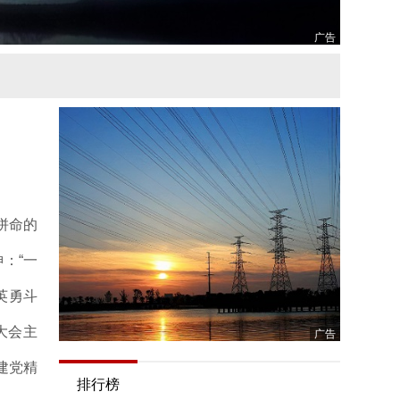
广告
拼命的
：“一
英勇斗
大会主
广告
建党精
排行榜