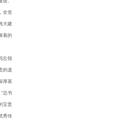
建设、
，全党
伟大建
展着的
同志指
贵的遗
深厚基
”总书
的宝贵
优秀传