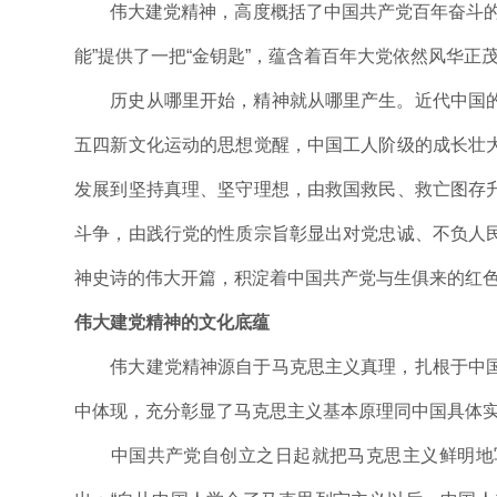
伟大建党精神，高度概括了中国共产党百年奋斗的历
能”提供了一把“金钥匙”，蕴含着百年大党依然风华正
历史从哪里开始，精神就从哪里产生。近代中国的
五四新文化运动的思想觉醒，中国工人阶级的成长壮
发展到坚持真理、坚守理想，由救国救民、救亡图存
斗争，由践行党的性质宗旨彰显出对党忠诚、不负人
神史诗的伟大开篇，积淀着中国共产党与生俱来的红
伟大建党精神的文化底蕴
伟大建党精神源自于马克思主义真理，扎根于中国
中体现，充分彰显了马克思主义基本原理同中国具体
中国共产党自创立之日起就把马克思主义鲜明地写