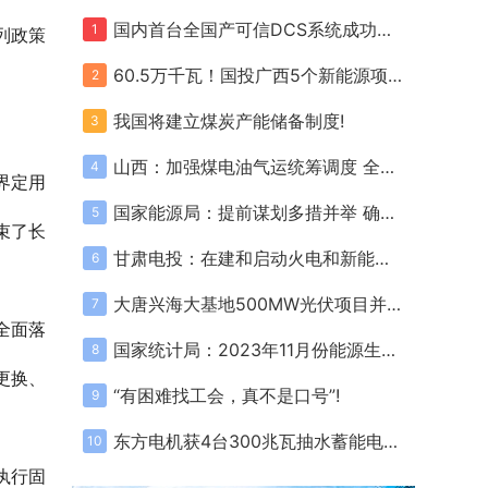
国内首台全国产可信DCS系统成功投运!
1
列政策
60.5万千瓦！国投广西5个新能源项目全部取得核准/备案!
2
我国将建立煤炭产能储备制度!
3
山西：加强煤电油气运统筹调度 全力做好能源保障和保暖保供工作!
4
界定用
国家能源局：提前谋划多措并举 确保迎峰度冬煤电气稳定供应!
5
束了长
甘肃电投：在建和启动火电和新能源项目规模11GW 总资产达880亿元!
6
大唐兴海大基地500MW光伏项目并网!
7
全面落
国家统计局：2023年11月份能源生产情况!
8
更换、
“有困难找工会，真不是口号”!
9
东方电机获4台300兆瓦抽水蓄能电站机组订单!
10
执行固