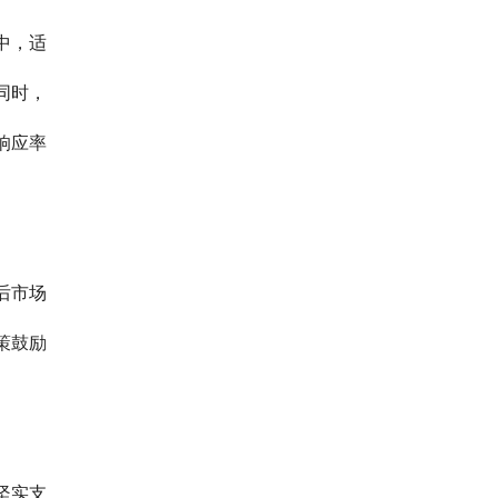
中，适
同时，
响应率
后市场
策鼓励
坚实支