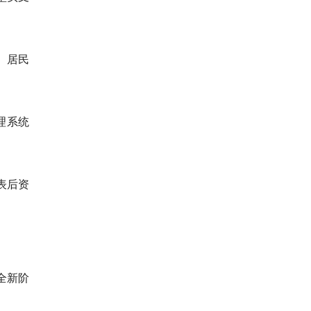
、居民
理系统
表后资
全新阶