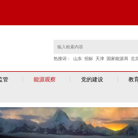
热搜词：
山东
招标
天津
国家能源局
北
监管
能源观察
党的建设
教