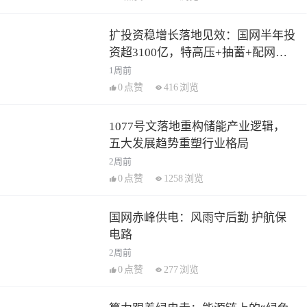
扩投资稳增长落地见效：国网半年投
资超3100亿，特高压+抽蓄+配网多
点发力
1周前
0
点赞
416
浏览
1077号文落地重构储能产业逻辑，
五大发展趋势重塑行业格局
2周前
0
点赞
1258
浏览
国网赤峰供电：风雨守后勤 护航保
电路
2周前
0
点赞
277
浏览