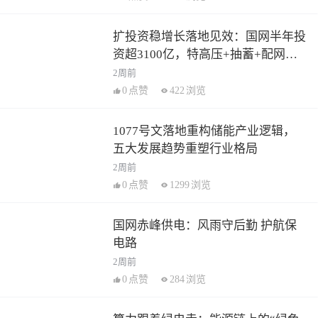
扩投资稳增长落地见效：国网半年投
资超3100亿，特高压+抽蓄+配网多
点发力
2周前
0
点赞
422
浏览
1077号文落地重构储能产业逻辑，
五大发展趋势重塑行业格局
2周前
0
点赞
1299
浏览
国网赤峰供电：风雨守后勤 护航保
电路
2周前
0
点赞
284
浏览