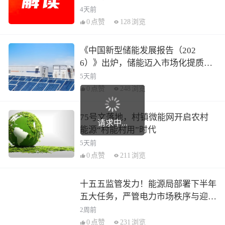
4天前
0
点赞
128
浏览
《中国新型储能发展报告（202
6）》出炉，储能迈入市场化提质新
阶段
5天前
0
点赞
248
浏览
75号文落地，村镇微能网开启农村
请求中...
能源“村能村用”时代
5天前
0
点赞
211
浏览
十五五监管发力！能源局部署下半年
五大任务，严管电力市场秩序与迎峰
度夏保供
2周前
0
点赞
231
浏览