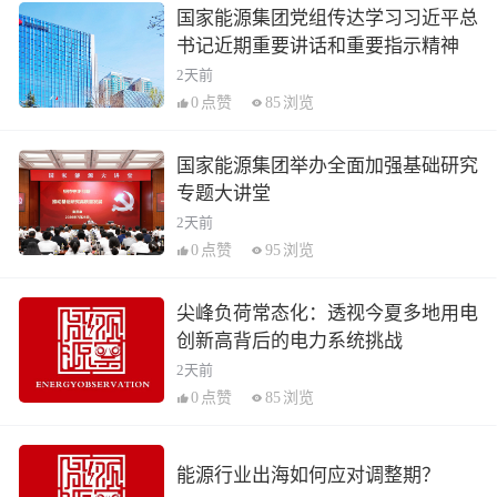
国家能源集团党组传达学习习近平总
书记近期重要讲话和重要指示精神
2天前
0
点赞
85
浏览
国家能源集团举办全面加强基础研究
专题大讲堂
2天前
0
点赞
95
浏览
尖峰负荷常态化：透视今夏多地用电
创新高背后的电力系统挑战
2天前
0
点赞
85
浏览
能源行业出海如何应对调整期？