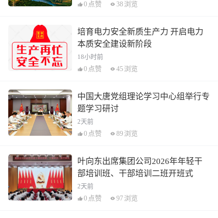
0
点赞
38
浏览
培育电力安全新质生产力 开启电力
本质安全建设新阶段
18小时前
0
点赞
45
浏览
中国大唐党组理论学习中心组举行专
题学习研讨
2天前
0
点赞
89
浏览
叶向东出席集团公司2026年年轻干
部培训班、干部培训二班开班式
2天前
0
点赞
97
浏览