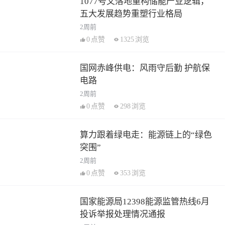
1077号文落地重构储能产业逻辑，
五大发展趋势重塑行业格局
2周前
0
点赞
1325
浏览
国网赤峰供电：风雨守后勤 护航保
电路
2周前
0
点赞
298
浏览
算力跟着绿电走：能源链上的“绿色
突围”
2周前
0
点赞
353
浏览
国家能源局12398能源监管热线6月
投诉举报处理情况通报