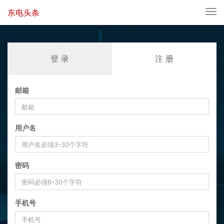
东电头条
Tog
nav
登 录
注 册
邮箱
用户名
密码
手机号