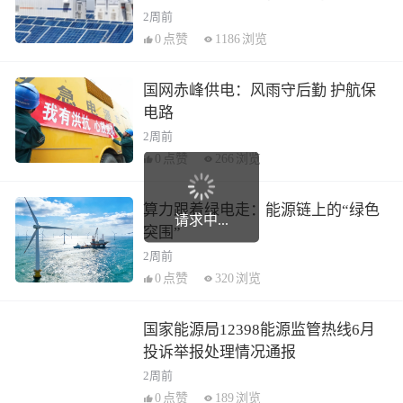
2周前
0
点赞
1186
浏览
国网赤峰供电：风雨守后勤 护航保
电路
2周前
0
点赞
266
浏览
算力跟着绿电走：能源链上的“绿色
请求中...
突围”
2周前
0
点赞
320
浏览
国家能源局12398能源监管热线6月
投诉举报处理情况通报
2周前
0
点赞
189
浏览