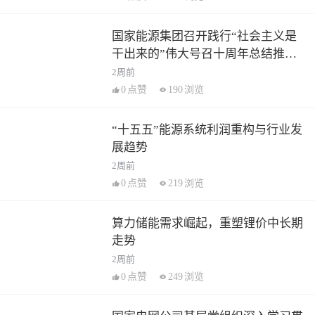
国家能源集团召开践行“社会主义是
干出来的”伟大号召十周年总结推进
会
2周前
0
点赞
190
浏览
“十五五”能源系统利润重构与行业发
展趋势
2周前
0
点赞
219
浏览
算力储能需求崛起，重塑锂价中长期
走势
2周前
0
点赞
249
浏览