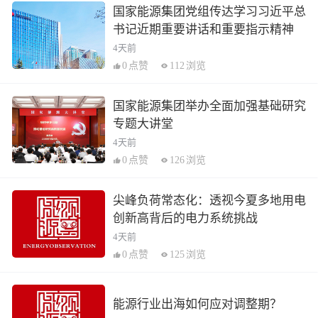
国家能源集团党组传达学习习近平总
书记近期重要讲话和重要指示精神
4天前
0
点赞
112
浏览
国家能源集团举办全面加强基础研究
专题大讲堂
4天前
0
点赞
126
浏览
尖峰负荷常态化：透视今夏多地用电
创新高背后的电力系统挑战
4天前
0
点赞
125
浏览
能源行业出海如何应对调整期？