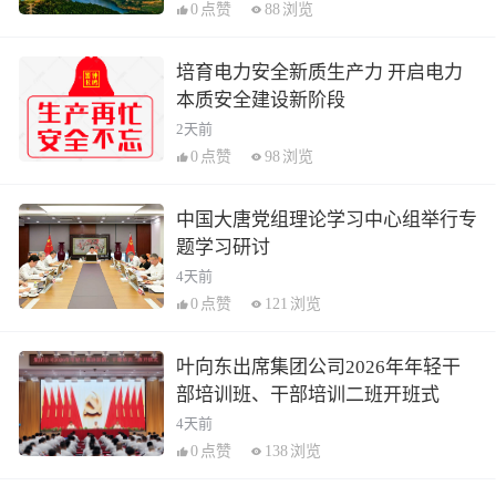
0
点赞
88
浏览
培育电力安全新质生产力 开启电力
本质安全建设新阶段
2天前
0
点赞
98
浏览
中国大唐党组理论学习中心组举行专
题学习研讨
4天前
0
点赞
121
浏览
叶向东出席集团公司2026年年轻干
部培训班、干部培训二班开班式
4天前
0
点赞
138
浏览