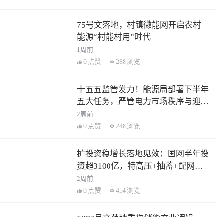
75号文落地，村镇微能网开启农村
能源“村能村用”时代
1周前
0
点赞
288
浏览
十五五监管发力！能源局部署下半年
五大任务，严管电力市场秩序与迎峰
度夏保供
2周前
0
点赞
248
浏览
扩投资稳增长落地见效：国网半年投
资超3100亿，特高压+抽蓄+配网多
点发力
2周前
0
点赞
454
浏览