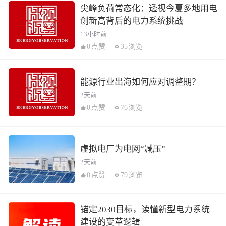
尖峰负荷常态化：透视今夏多地用电
创新高背后的电力系统挑战
13小时前
0
点赞
35
浏览
能源行业出海如何应对调整期？
2天前
0
点赞
76
浏览
虚拟电厂为电网“减压”
2天前
0
点赞
79
浏览
锚定2030目标，读懂新型电力系统
建设的变革逻辑