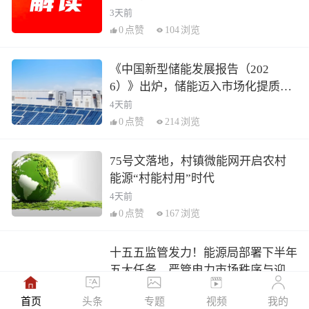
3天前
0
点赞
104
浏览
《中国新型储能发展报告（202
6）》出炉，储能迈入市场化提质新
阶段
4天前
0
点赞
214
浏览
75号文落地，村镇微能网开启农村
能源“村能村用”时代
4天前
0
点赞
167
浏览
十五五监管发力！能源局部署下半年
五大任务，严管电力市场秩序与迎峰
度夏保供
1周前
首页
头条
专题
视频
我的
0
点赞
223
浏览