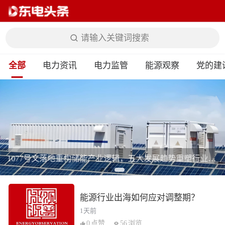
请输入关键词搜索
全部
电力资讯
电力监管
能源观察
党的建
1077号文落地重构储能产业逻辑，五大发展趋势重塑行业格局
能源行业出海如何应对调整期？
1天前
0
点赞
56
浏览