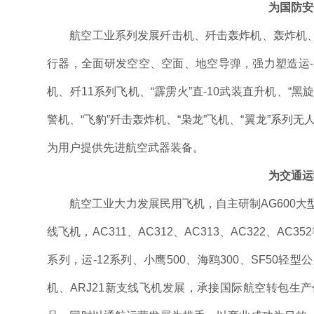
为国防安
航空工业系列发展歼击机、歼击轰炸机、轰炸机、
行器，全面研发空空、空面、地空导弹，强力塑造运-20
机、歼11系列飞机、“霹雳火”直-10武装直升机、“黑
警机、“飞豹”歼击轰炸机、“枭龙”飞机、“翼龙”系列无
为用户提供先进航空武器装备。
为交通运
航空工业大力发展民用飞机，自主研制AG600大型水
线飞机，AC311、AC312、AC313、AC322、AC
系列，运-12系列、小鹰500、海鸥300、SF50轻
机、ARJ21新支线飞机发展，承接国际航空转包生