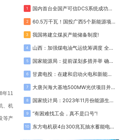
国内首台全国产可信DCS系统成功投运!
1
60.5万千瓦！国投广西5个新能源项目全部取得核准/备案!
2
我国将建立煤炭产能储备制度!
3
山西：加强煤电油气运统筹调度 全力做好能源保障和保暖保供工作!
4
国家能源局：提前谋划多措并举 确保迎峰度冬煤电气稳定供应!
5
甘肃电投：在建和启动火电和新能源项目规模11GW 总资产达880亿元!
6
大唐兴海大基地500MW光伏项目并网!
7
年11
国家统计局：2023年11月份能源生产情况!
8
机、机
“有困难找工会，真不是口号”!
9
设等产
东方电机获4台300兆瓦抽水蓄能电站机组订单!
10