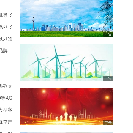
机等飞
系列飞
广告
等系列预
等品牌，
广告
系列支
0等AG
大型客
航空产
广告