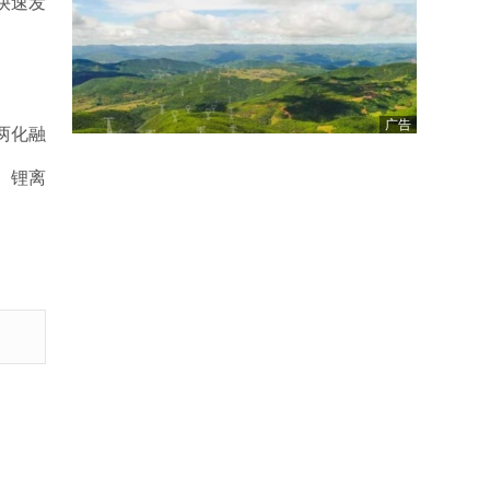
快速发
广告
两化融
、锂离