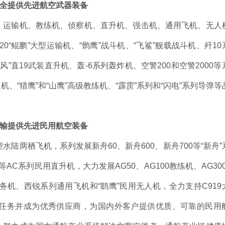
全提供先进航空武器装备
运输机、教练机、侦察机、直升机、强击机、通用飞机、无人
“鲲鹏”大型运输机、“鹘鹰”战斗机、“飞鲨”舰载战斗机、歼10
旋风”直19武装直升机、轰-6系列轰炸机、空警200和空警2000
人机、“猎鹰”和“山鹰”高级教练机、“霹雳”系列和“闪电”系列导弹
输提供先进民用航空装备
陆两栖飞机，系列发展新舟60、新舟600、新舟700等“新舟”
352等AC系列民用直升机，大力发展AG50、AG100教练机、AG30
型公务机、西锐系列通用飞机和“鹞鹰”民用无人机，全力支持C919
产任务并成为优秀供应商，为国内外客户提供优质、可靠的民用