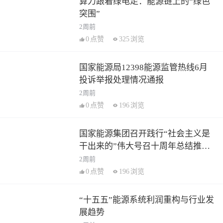
算力跟着绿电走：能源链上的“绿色
突围”
2周前
0
点赞
325
浏览
国家能源局12398能源监管热线6月
投诉举报处理情况通报
2周前
0
点赞
196
浏览
国家能源集团召开践行“社会主义是
干出来的”伟大号召十周年总结推进
会
2周前
0
点赞
196
浏览
“十五五”能源系统利润重构与行业发
展趋势