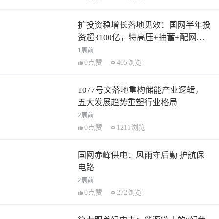
扩投资稳增长落地见效：国网半年投
资超3100亿，特高压+抽蓄+配网多
点发力
1周前
0
点赞
405
浏览
1077号文落地重构储能产业逻辑，
五大发展趋势重塑行业格局
2周前
0
点赞
1211
浏览
国网赤峰供电：风雨守后勤 护航保
电路
2周前
0
点赞
272
浏览