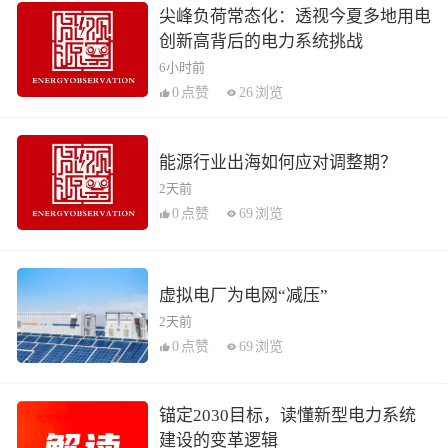
尖峰负荷常态化：透视今夏多地用电
创新高背后的电力系统挑战
6小时前
0
点赞
26
浏览
能源行业出海如何应对调整期？
2天前
0
点赞
69
浏览
虚拟电厂为电网“减压”
2天前
0
点赞
69
浏览
锚定2030目标，读懂新型电力系统
建设的变革逻辑