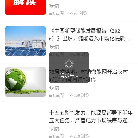
3天前
0
点赞
91
浏览
《中国新型储能发展报告（202
6）》出炉，储能迈入市场化提质新
阶段
4天前
0
点赞
200
浏览
75号文落地，村镇微能网开启农村
请求中...
能源“村能村用”时代
4天前
0
点赞
160
浏览
十五五监管发力！能源局部署下半年
五大任务，严管电力市场秩序与迎峰
度夏保供
1周前
0
点赞
219
浏览