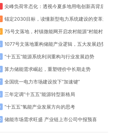
尖峰负荷常态化：透视今夏多地用电创新高背后的电力系统挑
1
锚定2030目标，读懂新型电力系统建设的变革逻辑
2
75号文落地，村镇微能网开启农村能源“村能村用”时代
3
1077号文落地重构储能产业逻辑，五大发展趋势重塑行业格
4
“十五五”能源系统利润重构与行业发展趋势
5
算力储能需求崛起，重塑锂价中长期走势
6
全国统一电力市场建设按下“加速键”
7
三年定调“十五五”能源转型新格局
8
“十五五”氢能产业发展方向的思考
9
储能市场需求旺盛 产业链上市公司中报预喜
0