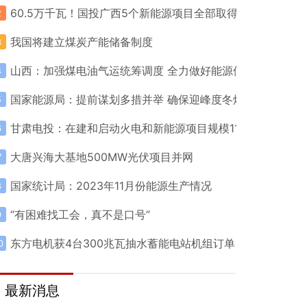
60.5万千瓦！国投广西5个新能源项目全部取得核准/备案
2
我国将建立煤炭产能储备制度
3
山西：加强煤电油气运统筹调度 全力做好能源保障和保暖保
4
国家能源局：提前谋划多措并举 确保迎峰度冬煤电气稳定供
5
甘肃电投：在建和启动火电和新能源项目规模11GW 总资产达
6
大唐兴海大基地500MW光伏项目并网
7
国家统计局：2023年11月份能源生产情况
8
“有困难找工会，真不是口号”
9
东方电机获4台300兆瓦抽水蓄能电站机组订单
0
最新消息