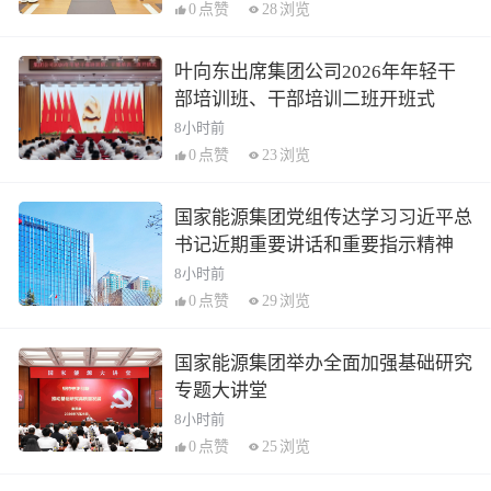
0
点赞
28
浏览
叶向东出席集团公司2026年年轻干
部培训班、干部培训二班开班式
8小时前
0
点赞
23
浏览
国家能源集团党组传达学习习近平总
书记近期重要讲话和重要指示精神
8小时前
0
点赞
29
浏览
国家能源集团举办全面加强基础研究
专题大讲堂
8小时前
0
点赞
25
浏览