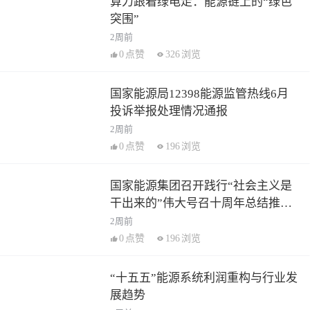
算力跟着绿电走：能源链上的“绿色
突围”
2周前
0
点赞
326
浏览
国家能源局12398能源监管热线6月
投诉举报处理情况通报
2周前
0
点赞
196
浏览
国家能源集团召开践行“社会主义是
干出来的”伟大号召十周年总结推进
会
2周前
0
点赞
196
浏览
“十五五”能源系统利润重构与行业发
展趋势