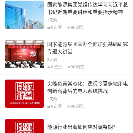
国家能源集团党组传达学习习近平总
书记近期重要讲话和重要指示精神
2天前
0
点赞
86
浏览
国家能源集团举办全面加强基础研究
专题大讲堂
2天前
0
点赞
96
浏览
尖峰负荷常态化：透视今夏多地用电
创新高背后的电力系统挑战
2天前
0
点赞
90
浏览
能源行业出海如何应对调整期？