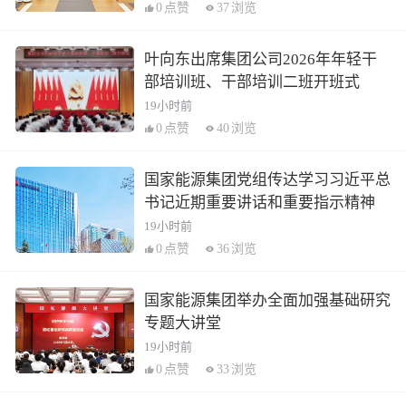
0
点赞
37
浏览
叶向东出席集团公司2026年年轻干
部培训班、干部培训二班开班式
19小时前
0
点赞
40
浏览
国家能源集团党组传达学习习近平总
书记近期重要讲话和重要指示精神
19小时前
0
点赞
36
浏览
国家能源集团举办全面加强基础研究
专题大讲堂
19小时前
0
点赞
33
浏览