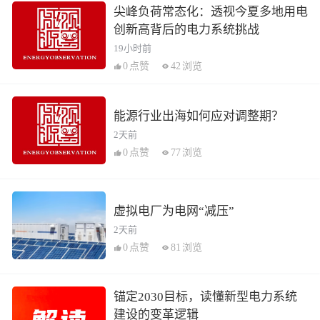
尖峰负荷常态化：透视今夏多地用电
创新高背后的电力系统挑战
19小时前
0
点赞
42
浏览
能源行业出海如何应对调整期？
2天前
0
点赞
77
浏览
虚拟电厂为电网“减压”
2天前
0
点赞
81
浏览
锚定2030目标，读懂新型电力系统
建设的变革逻辑