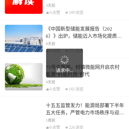
3天前
0
点赞
109
浏览
《中国新型储能发展报告（202
6）》出炉，储能迈入市场化提质新
阶段
4天前
0
点赞
221
浏览
75号文落地，村镇微能网开启农村
请求中...
能源“村能村用”时代
4天前
0
点赞
182
浏览
十五五监管发力！能源局部署下半年
五大任务，严管电力市场秩序与迎峰
度夏保供
1周前
0
点赞
226
浏览