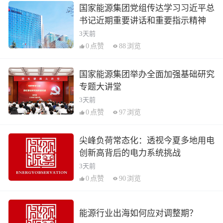
国家能源集团党组传达学习习近平总
书记近期重要讲话和重要指示精神
3天前
0
点赞
88
浏览
国家能源集团举办全面加强基础研究
专题大讲堂
3天前
0
点赞
97
浏览
尖峰负荷常态化：透视今夏多地用电
创新高背后的电力系统挑战
3天前
0
点赞
90
浏览
能源行业出海如何应对调整期？