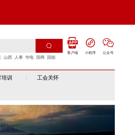
客户端
小程序
公众号
京
山西
人事
华电
国网
国能
育培训
工会关怀