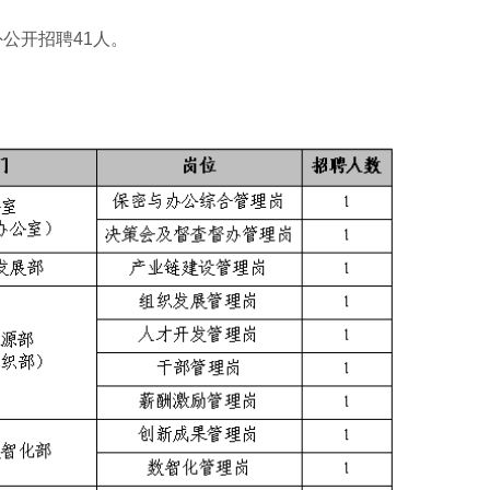
公开招聘41人。