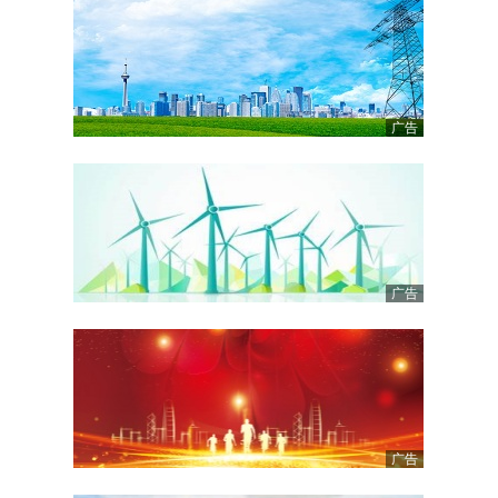
广告
广告
广告