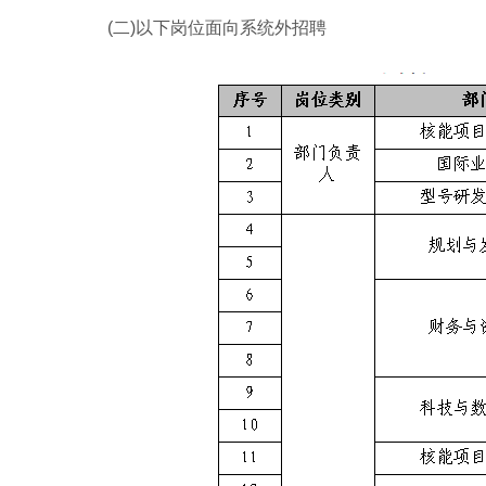
(二)以下岗位面向系统外招聘