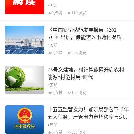
3天前
0
点赞
110
浏览
《中国新型储能发展报告（202
6）》出炉，储能迈入市场化提质新
阶段
4天前
0
点赞
223
浏览
75号文落地，村镇微能网开启农村
能源“村能村用”时代
4天前
0
点赞
185
浏览
十五五监管发力！能源局部署下半年
五大任务，严管电力市场秩序与迎峰
度夏保供
1周前
0
点赞
227
浏览