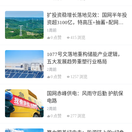
扩投资稳增长落地见效：国网半年投
资超3100亿，特高压+抽蓄+配网多
点发力
1周前
0
点赞
415
浏览
1077号文落地重构储能产业逻辑，
五大发展趋势重塑行业格局
2周前
0
点赞
1257
浏览
国网赤峰供电：风雨守后勤 护航保
电路
2周前
0
点赞
277
浏览