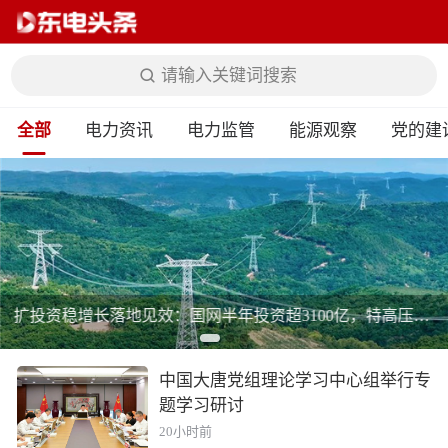
请输入关键词搜索
全部
电力资讯
电力监管
能源观察
党的建
扩投资稳增长落地见效：国网半年投资超3100亿，特高压+抽蓄+配网多点发力
中国大唐党组理论学习中心组举行专
题学习研讨
20小时前